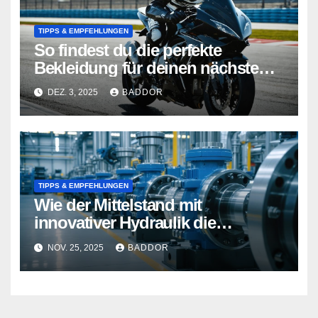
TIPPS & EMPFEHLUNGEN
So findest du die perfekte
Bekleidung für deinen nächsten
Wettbewerb
DEZ. 3, 2025
BADDOR
TIPPS & EMPFEHLUNGEN
Wie der Mittelstand mit
innovativer Hydraulik die
Industrie von morgen gestaltet
NOV. 25, 2025
BADDOR