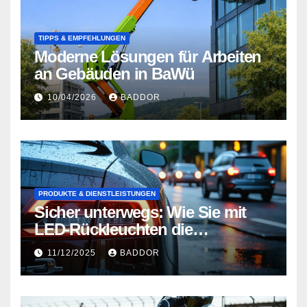
TIPPS & EMPFEHLUNGEN
Moderne Lösungen für Arbeiten
an Gebäuden in BaWü
10/04/2026
BADDOR
PRODUKTE & DIENSTLEISTUNGEN
Sicher unterwegs: Wie Sie mit
LED-Rückleuchten die
Verkehrssicherheit erhöhen
11/12/2025
BADDOR