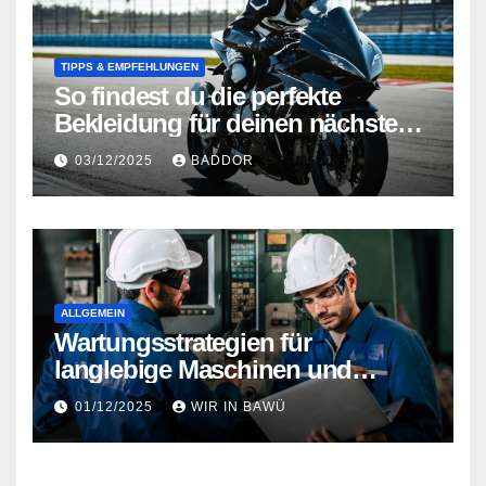
TIPPS & EMPFEHLUNGEN
So findest du die perfekte
Bekleidung für deinen nächsten
Wettbewerb
03/12/2025
BADDOR
ALLGEMEIN
Wartungsstrategien für
langlebige Maschinen und
Anlagen
01/12/2025
WIR IN BAWÜ