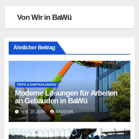
Von
Wir in BaWü
Ähnlicher Beitrag
TIPPS & EMPFEHLUNGEN
Moderne Lösungen für Arbeiten
an Gebäuden in BaWü
APR. 10, 2026
BADDOR