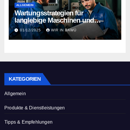
ALLGEMEIN
Wartungsstrategien für
langlebige Maschinen und
Anlagen
01/12/2025
WIR IN BAWÜ
KATEGORIEN
Allgemein
Produkte & Dienstleistungen
Tipps & Empfehlungen