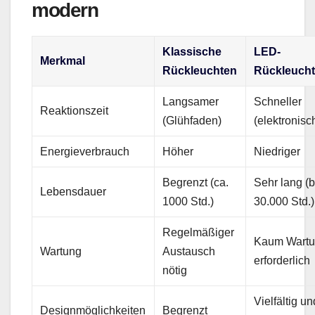
modern
Klassische
LED-
Merkmal
Rückleuchten
Rückleuch
Langsamer
Schneller
Reaktionszeit
(Glühfaden)
(elektronisc
Energieverbrauch
Höher
Niedriger
Begrenzt (ca.
Sehr lang (b
Lebensdauer
1000 Std.)
30.000 Std.)
Regelmäßiger
Kaum Wart
Wartung
Austausch
erforderlich
nötig
Vielfältig un
Designmöglichkeiten
Begrenzt