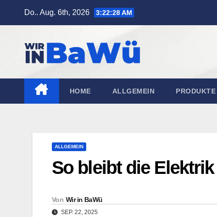
Zum
Do.. Aug. 6th, 2026
3:22:29 AM
Inhalt
springen
HOME
ALLGEMEIN
PRODUKTE 
ALLGEMEIN
So bleibt die Elektri
Von
Wir in BaWü
SEP. 22, 2025