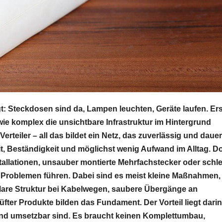
t: Steckdosen sind da, Lampen leuchten, Geräte laufen. Ers
 wie komplex die unsichtbare Infrastruktur im Hintergrund
Verteiler – all das bildet ein Netz, das zuverlässig und daue
heit, Beständigkeit und möglichst wenig Aufwand im Alltag. D
Installationen, unsauber montierte Mehrfachstecker oder schl
 Problemen führen. Dabei sind es meist kleine Maßnahmen,
 klare Struktur bei Kabelwegen, saubere Übergänge an
ter Produkte bilden das Fundament. Der Vorteil liegt darin
nd umsetzbar sind. Es braucht keinen Komplettumbau,