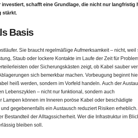
nvestiert, schafft eine Grundlage, die nicht nur langfristig h
 stärkt.
ls Basis
lbstläufer. Sie braucht regelmäßige Aufmerksamkeit – nicht, weil 
tung, Staub oder lockere Kontakte im Laufe der Zeit für Proble
rteilerleisten oder Sicherungskästen zeigt, ob Kabel sauber ver
b Ablagerungen sich bemerkbar machen. Vorbeugung beginnt hie
 Kabel heiß werden, sondern im Vorfeld handeln. Auch der Austa
ben Lebenszyklen – nicht nur funktional, sondern auch
 oder Lampen können im Inneren poröse Kabel oder beschädigte
 und gegebenenfalls ein Austausch reduziert Risiken erheblich.
r Bestandteil der Alltagssicherheit. Wer die Infrastruktur im Blic
rlässig bleiben soll.