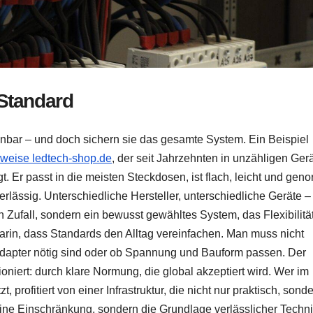
Standard
bar – und doch sichern sie das gesamte System. Ein Beispiel
sweise ledtech-shop.de
, der seit Jahrzehnten in unzähligen Ger
gt. Er passt in die meisten Steckdosen, ist flach, leicht und geno
lässig. Unterschiedliche Hersteller, unterschiedliche Geräte –
n Zufall, sondern ein bewusst gewähltes System, das Flexibilitä
 darin, dass Standards den Alltag vereinfachen. Man muss nicht
 Adapter nötig sind oder ob Spannung und Bauform passen. Der
ioniert: durch klare Normung, die global akzeptiert wird. Wer im
 profitiert von einer Infrastruktur, die nicht nur praktisch, sond
eine Einschränkung, sondern die Grundlage verlässlicher Techni