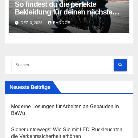
So findest du die perfekte
Bekleidung für deinen nächsten
Wettbewerb
DEZ. 3, 2025
BADDOR
Neueste Beiträge
Moderne Lösungen für Arbeiten an Gebäuden in
BaWü
Sicher unterwegs: Wie Sie mit LED-Rückleuchten
die Verkehrssicherheit erhöhen