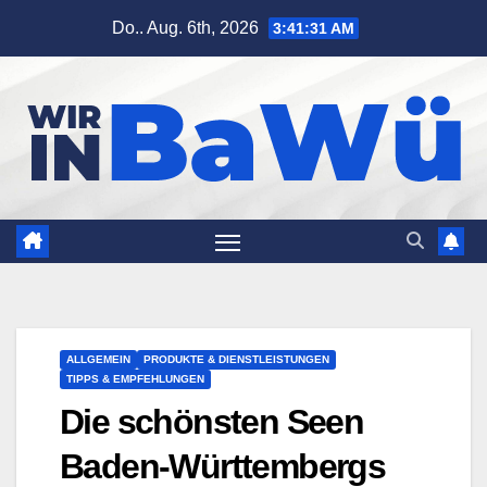
Zum
Do.. Aug. 6th, 2026
3:41:32 AM
Inhalt
springen
ALLGEMEIN
PRODUKTE & DIENSTLEISTUNGEN
TIPPS & EMPFEHLUNGEN
Die schönsten Seen
Baden-Württembergs