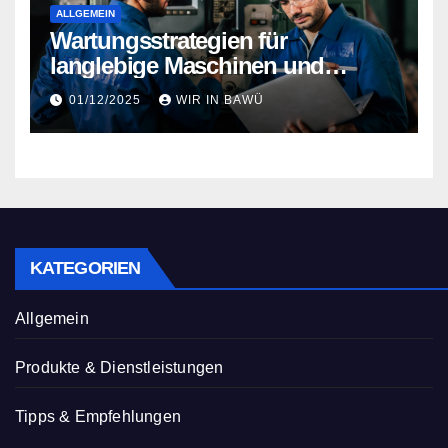
ALLGEMEIN
Wartungsstrategien für
langlebige Maschinen und
Anlagen
01/12/2025
WIR IN BAWÜ
KATEGORIEN
Allgemein
Produkte & Dienstleistungen
Tipps & Empfehlungen