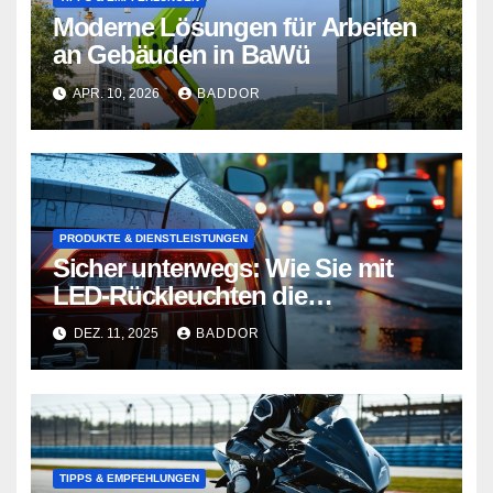
Moderne Lösungen für Arbeiten
an Gebäuden in BaWü
APR. 10, 2026
BADDOR
PRODUKTE & DIENSTLEISTUNGEN
Sicher unterwegs: Wie Sie mit
LED-Rückleuchten die
Verkehrssicherheit erhöhen
DEZ. 11, 2025
BADDOR
TIPPS & EMPFEHLUNGEN